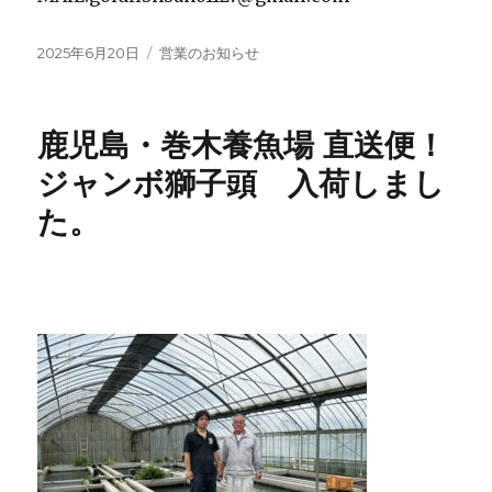
投
カ
2025年6月20日
営業のお知らせ
稿
テ
日:
ゴ
リ
鹿児島・巻木養魚場 直送便！
ー
ジャンボ獅子頭 入荷しまし
た。