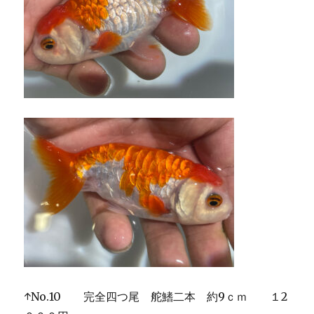
↑No.10 完全四つ尾 舵鰭二本 約9ｃｍ １2