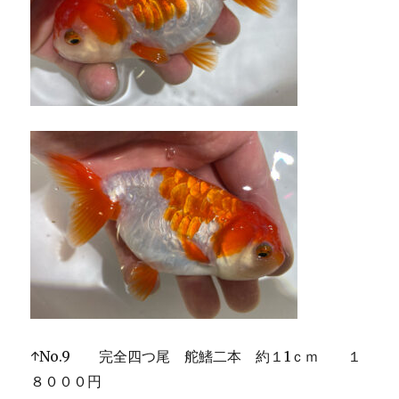
↑No.9 完全四つ尾 舵鰭二本 約１1ｃｍ １
８０００円