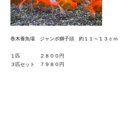
巻木養魚場 ジャンボ獅子頭 約１１～１３ｃｍ
１匹 ２８００円
３匹セット ７９８０円