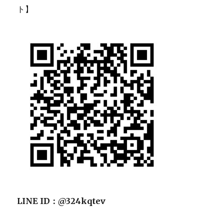
ト】
LINE ID：@324kqtev