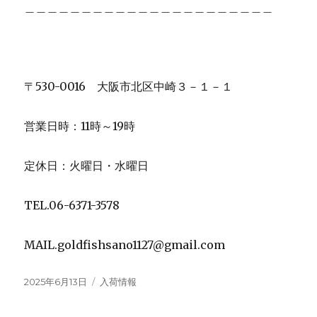
＿＿＿＿＿＿＿＿＿＿＿＿＿＿＿＿＿＿＿＿＿＿
〒530-0016 大阪市北区中崎３－１－１
営業日時：11時～19時
定休日：火曜日・水曜日
TEL.06-6371-3578
MAIL.goldfishsano1127@gmail.com
投
カ
2025年6月13日
入荷情報
稿
テ
日:
ゴ