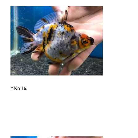
↑No.14