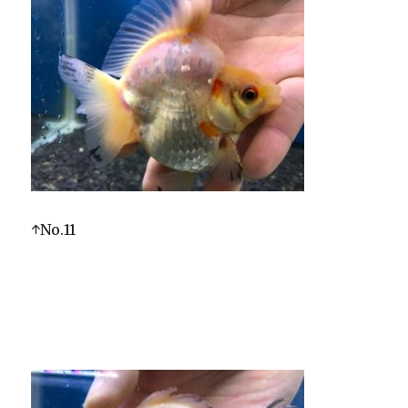
↑No.11