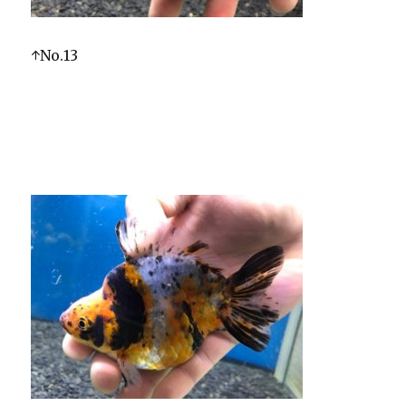
↑No.13