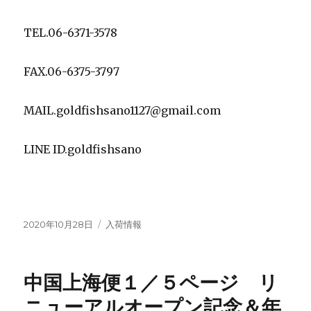
TEL.06-6371-3578
FAX.06-6375-3797
MAIL.goldfishsano1127@gmail.com
LINE ID.goldfishsano
投
カ
2020年10月28日
入荷情報
稿
テ
日:
ゴ
リ
中国上海便１／５ページ リ
ー
ニューアルオープン記念＆年