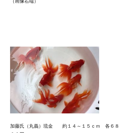
（画像右端）
加藤氏（丸義）琉金 約１４～１５ｃｍ 各６８