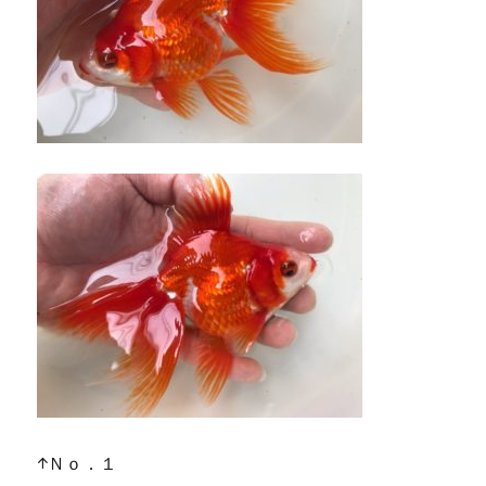
↑Ｎｏ．１