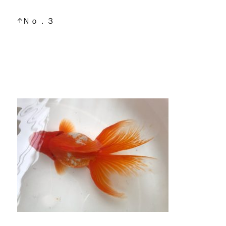
↑Ｎｏ．３