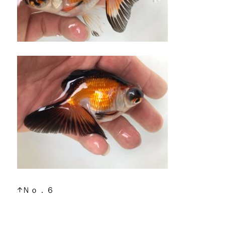
↑Ｎｏ．６