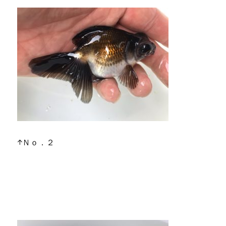
↑Ｎｏ．２