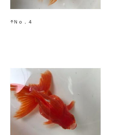
↑Ｎｏ．４