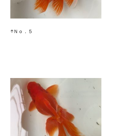
↑Ｎｏ．５