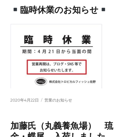
臨時休業のお知らせ
投
カ
2020年4月22日
営業のお知らせ
稿
テ
日:
ゴ
リ
加藤氏（丸義養魚場） 琉
ー
金・蝶尾 入荷しました。