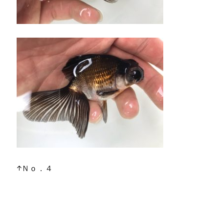
↑Ｎｏ．４