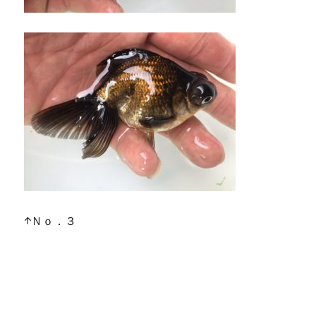
↑Ｎｏ．３