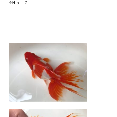
↑Ｎｏ．２