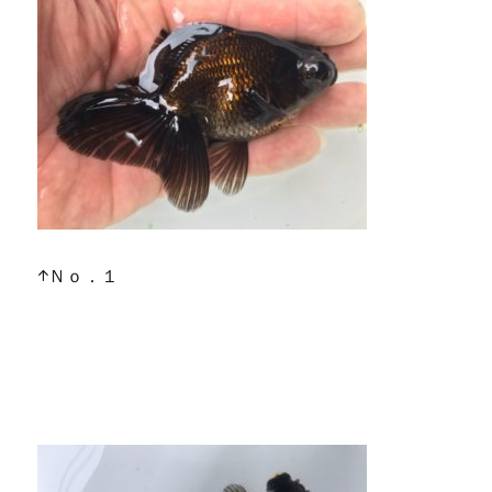
↑Ｎｏ．１