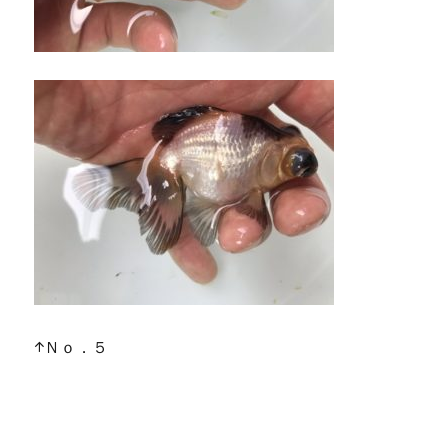
↑Ｎｏ．５