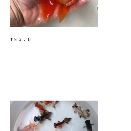
↑Ｎｏ．６