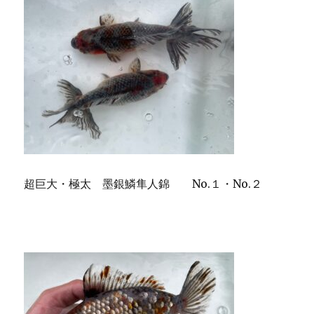
超巨大・極太 墨銀鱗隼人錦 No.１・No.２