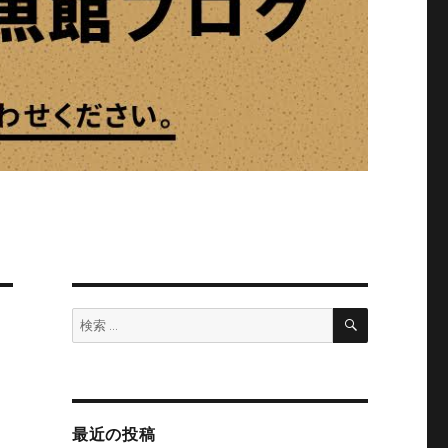
検
検
索
索:
最近の投稿