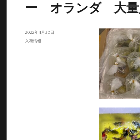
ー オランダ 大量
投
2022年11月30日
稿
カ
入荷情報
日:
テ
ゴ
リ
ー