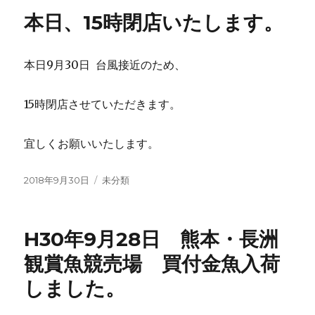
本日、15時閉店いたします。
本日9月30日 台風接近のため、
15時閉店させていただきます。
宜しくお願いいたします。
投
カ
2018年9月30日
未分類
稿
テ
日:
ゴ
リ
H30年9月28日 熊本・長洲
ー
観賞魚競売場 買付金魚入荷
しました。