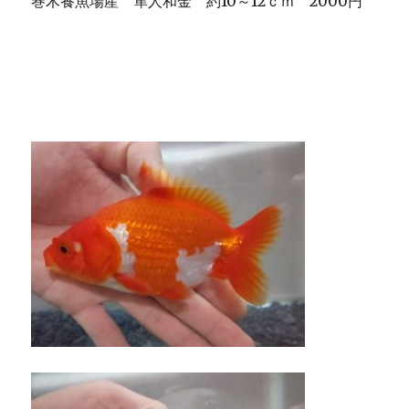
巻木養魚場産 隼人和金 約10～12ｃｍ 2000円