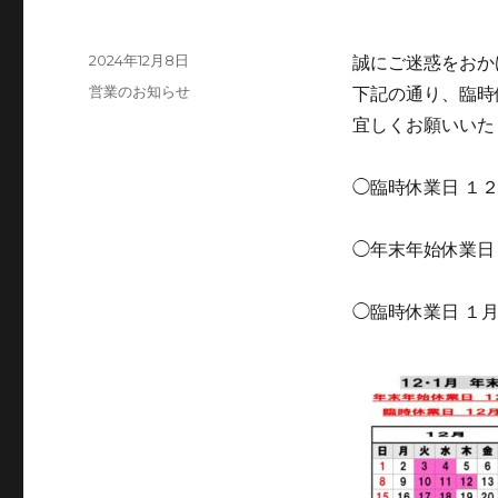
投
2024年12月8日
誠にご迷惑をおか
稿
カ
営業のお知らせ
下記の通り、臨時
日:
テ
宜しくお願いいた
ゴ
リ
ー
◯臨時休業日 １
◯年末年始休業日
◯臨時休業日 １