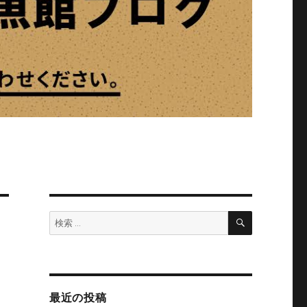
検
検
索
索:
最近の投稿