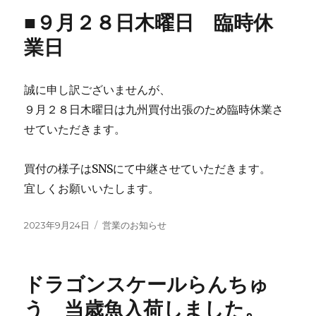
■９月２８日木曜日 臨時休
業日
誠に申し訳ございませんが、
９月２８日木曜日は九州買付出張のため臨時休業さ
せていただきます。
買付の様子はSNSにて中継させていただきます。
宜しくお願いいたします。
投
カ
2023年9月24日
営業のお知らせ
稿
テ
日:
ゴ
リ
ドラゴンスケールらんちゅ
ー
う 当歳魚入荷しました。