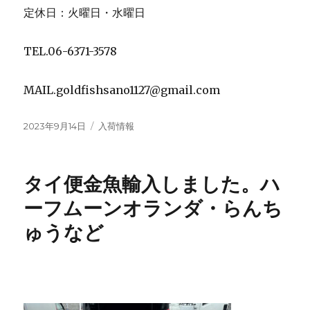
定休日：火曜日・水曜日
TEL.06-6371-3578
MAIL.goldfishsano1127@gmail.com
投
カ
2023年9月14日
入荷情報
稿
テ
日:
ゴ
リ
タイ便金魚輸入しました。ハ
ー
ーフムーンオランダ・らんち
ゅうなど