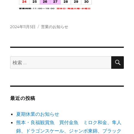
投
カ
2024年11月5日
営業のお知らせ
稿
テ
日:
ゴ
リ
ー
検
検
索
索:
最近の投稿
夏期休業のお知らせ
熊本・良福観賞魚 買付金魚 ミロク和金、隼人
錦、ドラゴンスケール、ジャンボ東錦、ブラック