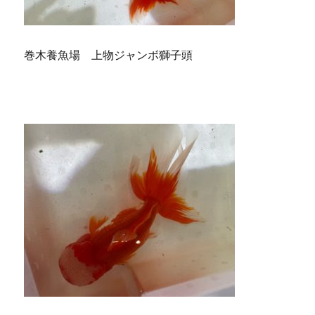
巻木養魚場 上物ジャンボ獅子頭