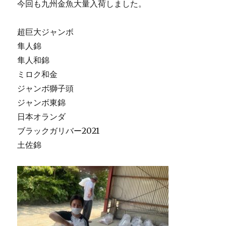
今回も九州金魚大量入荷しました。
超巨大ジャンボ
隼人錦
隼人和錦
ミロク和金
ジャンボ獅子頭
ジャンボ東錦
日本オランダ
ブラックガリバー2021
土佐錦