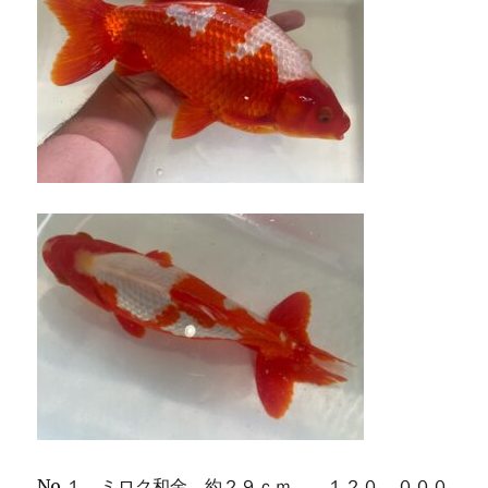
No.１ ミロク和金 約２９ｃｍ １２０，０００