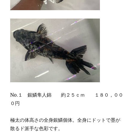
No.１ 銀鱗隼人錦 約２５ｃｍ １８０，００
０円
極太の体高さの全身銀鱗個体。全身にドットで墨が
散るド派手な色彩です。