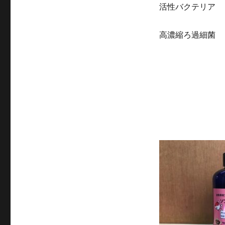
活性バクテリア 
高濃縮ろ過細菌