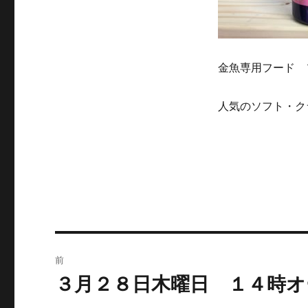
金魚専用フード 
人気のソフト・ク
投
前
稿
３月２８日木曜日 １４時
前
の
ナ