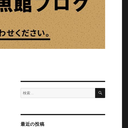
ソ
検
検
索
索:
最近の投稿