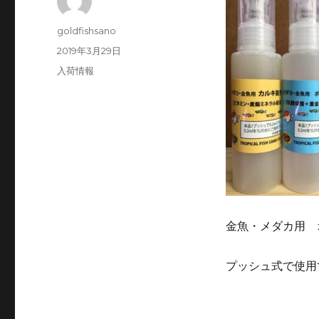
投
goldfishsano
稿
投
2019年3月29日
者
稿
カ
入荷情報
日:
テ
ゴ
リ
ー
金魚・メダカ用 
プッシュ式で使用