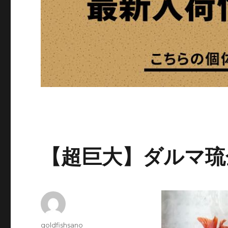
【超巨大】ダルマ琉
投
goldfishsano