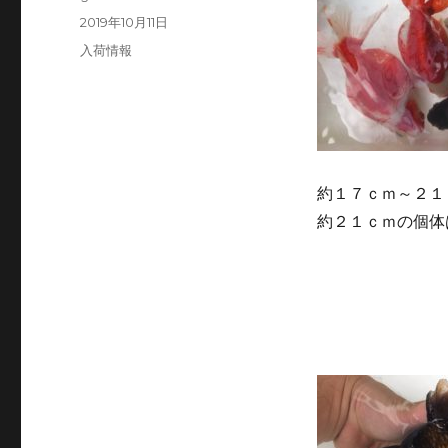
稿
投
2019年10月11日
者
稿
カ
入荷情報
日:
テ
ゴ
リ
ー
約１７ｃｍ～２１
約２１ｃｍの個体