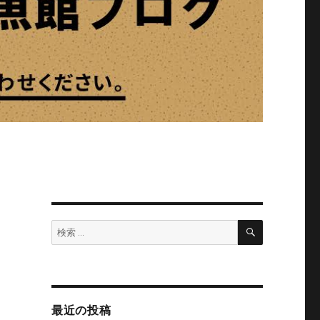
検
検
索
索:
最近の投稿