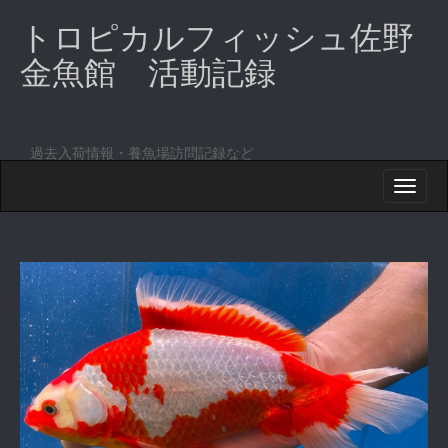
トロピカルフィッシュ佐野
金魚館 活動記録
過去入荷情報・養魚場訪問記録など
M
S
K
A
I
I
P
T
N
O
M
C
O
E
N
N
T
E
U
N
T