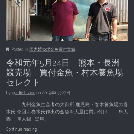
Posted in
国内競売場金魚買付実績
令和元年5月24日 熊本・長洲
競売場 買付金魚・村木養魚場
セレクト
by
goldfishsano
on
2019年6月27日
九州金魚生産者の大御所 鹿児島・巻木養魚場の巻
木氏 今回も巻木氏作出の金魚を大量に買い付け 隼人
錦 隼人錦 黒隼…
Continue reading
→