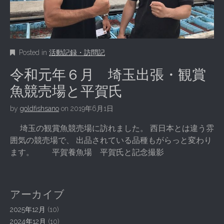
Posted in
活動記録・訪問記
令和元年６月 埼玉出張・観賞
魚競売場と平賀氏
by
goldfishsano
on
2019年6月1日
埼玉の観賞魚競売場に訪れました。 西日本とは違う雰
囲気の競売場で、 出品されている品種もがらっと変わり
ます。 平賀養魚場 平賀氏と記念撮影
アーカイブ
2025年12月
(10)
2024年12月
(10)