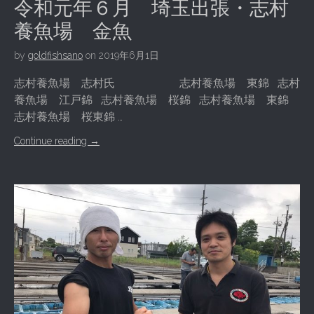
令和元年６月 埼玉出張・志村
養魚場 金魚
by
goldfishsano
on
2019年6月1日
志村養魚場 志村氏 志村養魚場 東錦 志村
養魚場 江戸錦 志村養魚場 桜錦 志村養魚場 東錦
志村養魚場 桜東錦 …
Continue reading
→