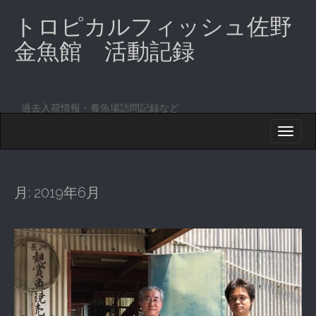
トロピカルフィッシュ佐野
金魚館 活動記録
過去入荷情報・養魚場訪問記録など
M
S
K
A
I
I
P
T
N
O
月:
2019年6月
M
C
O
E
N
N
T
E
U
N
T