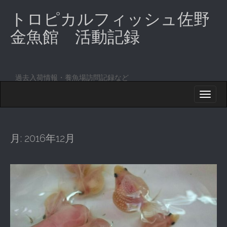
トロピカルフィッシュ佐野
金魚館 活動記録
過去入荷情報・養魚場訪問記録など
M
S
K
A
I
I
P
T
N
O
月:
2016年12月
M
C
O
E
N
N
T
E
U
N
T