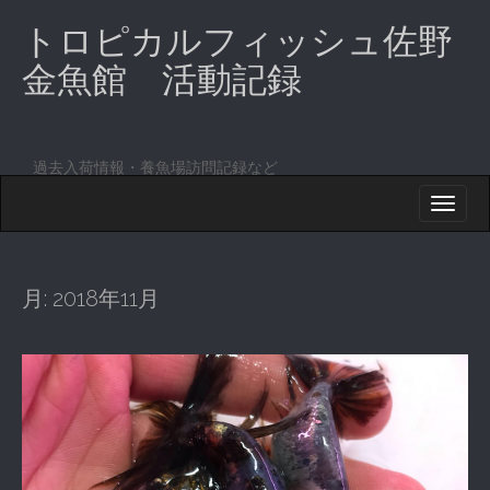
トロピカルフィッシュ佐野
金魚館 活動記録
過去入荷情報・養魚場訪問記録など
M
S
K
A
I
I
P
T
N
O
月:
2018年11月
M
C
O
E
N
N
T
E
U
N
T