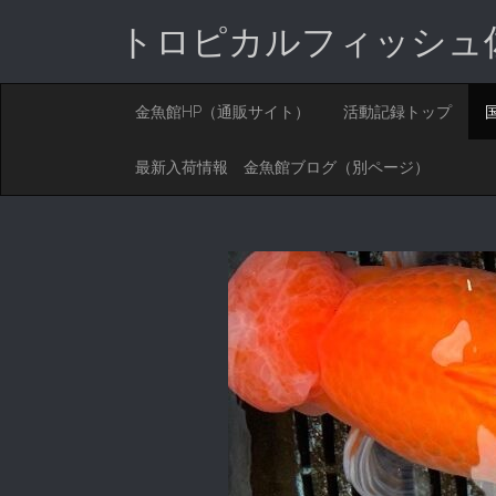
トロピカルフィッシュ
M
S
金魚館HP（通販サイト）
活動記録トップ
K
A
I
I
P
最新入荷情報 金魚館ブログ（別ページ）
T
N
O
M
C
O
E
N
N
T
E
U
N
T