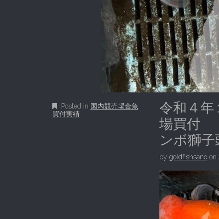
令和４年
Posted in
国内競売場金魚
買付実績
場買付 
ンボ獅子
by
goldfishsano
on