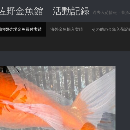
佐野金魚館 活動記録
過去入荷情報・養魚
国内競売場金魚買付実績
海外金魚輸入実績
その他の金魚入荷記