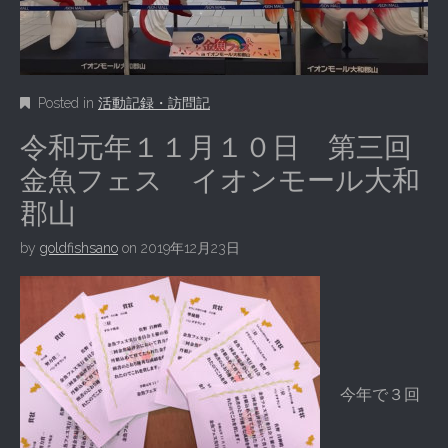
Posted in
活動記録・訪問記
令和元年１１月１０日 第三回
金魚フェス イオンモール大和
郡山
by
goldfishsano
on
2019年12月23日
今年で３回