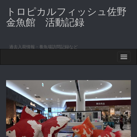
トロピカルフィッシュ佐野
金魚館 活動記録
過去入荷情報・養魚場訪問記録など
M
S
K
A
I
I
P
T
N
O
M
C
O
E
N
N
T
E
U
N
T