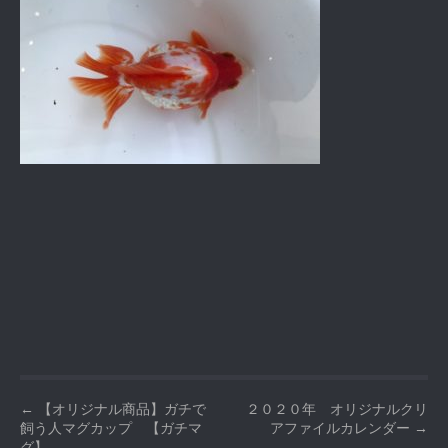
P
←
【オリジナル商品】ガチで
２０２０年 オリジナルクリ
飼う人マグカップ 【ガチマ
アファイルカレンダー
→
o
グ】