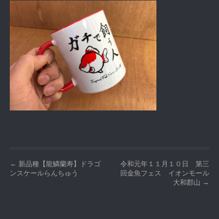
P
←
新品種【龍鱗蘭寿】ドラゴ
令和元年１１月１０日 第三
ンスケールらんちゅう
回金魚フェス イオンモール
o
大和郡山
→
s
t