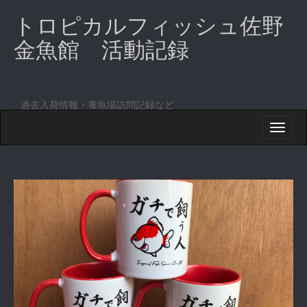
トロピカルフィッシュ佐野
金魚館 活動記録
過去入荷情報・養魚場訪問記録など
M
S
K
A
I
I
P
T
N
O
M
C
O
E
N
N
T
E
U
N
T