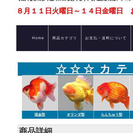
８月１１日火曜日～１４日金曜日 
Home
商品カテゴリ
お支払・送料について
☆ ☆ ☆ カ テ
琉金型
オランダ型
らんちゅう型
商品詳細