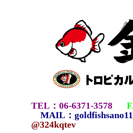
：
TEL
06-6371-3578
F
：
MAIL
goldfishsano
@324kqtev