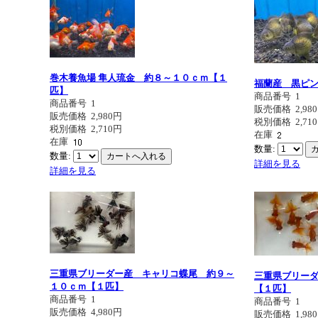
巻木養魚場 隼人琉金 約８～１０ｃｍ【１
福蘭産 黒ピ
匹】
商品番号
1
商品番号
1
販売価格
2,98
販売価格
2,980円
税別価格
2,71
税別価格
2,710円
在庫
在庫
数量:
数量:
詳細を見る
詳細を見る
三重県ブリーダー産 キャリコ蝶尾 約９～
三重県ブリー
１０ｃｍ【１匹】
【１匹】
商品番号
1
商品番号
1
販売価格
4,980円
販売価格
1,98