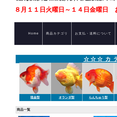
８月１１日火曜日～１４日金曜日 
Home
商品カテゴリ
お支払・送料について
☆ ☆ ☆ カ 
琉金型
オランダ型
らんちゅう型
商品一覧