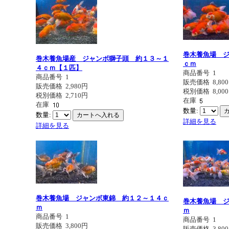
巻木養魚場 
巻木養魚場産 ジャンボ獅子頭 約１３～１
ｃｍ
４ｃｍ【１匹】
商品番号
1
商品番号
1
販売価格
8,80
販売価格
2,980円
税別価格
8,00
税別価格
2,710円
在庫
在庫
数量:
数量:
詳細を見る
詳細を見る
巻木養魚場 ジャンボ東錦 約１２～１４ｃ
巻木養魚場 
ｍ
ｍ
商品番号
1
商品番号
1
販売価格
3,800円
販売価格
3,80