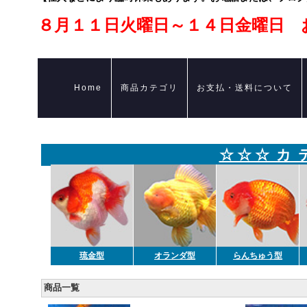
８月１１日火曜日～１４日金曜日 
Home
商品カテゴリ
お支払・送料について
☆ ☆ ☆ カ 
琉金型
オランダ型
らんちゅう型
商品一覧