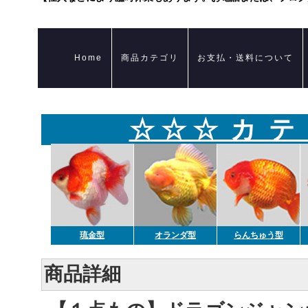
Home
商品カテゴリ
お支払・送料について
☆ ☆ ☆ カ テ
琉金型
オランダ型
らんちゅう型
商品詳細