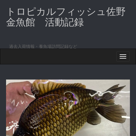
トロピカルフィッシュ佐野
金魚館 活動記録
過去入荷情報・養魚場訪問記録など
M
S
K
A
I
I
P
T
N
O
M
C
O
E
N
N
T
E
U
N
T