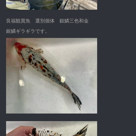
良福観賞魚 選別個体 銀鱗三色和金
銀鱗ギラギラです。