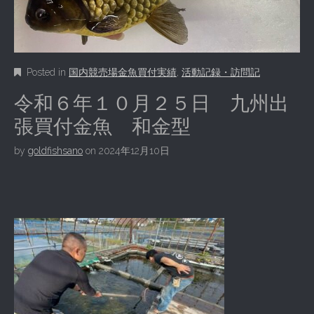
Posted in
国内競売場金魚買付実績
,
活動記録・訪問記
令和６年１０月２５日 九州出
張買付金魚 和金型
by
goldfishsano
on
2024年12月10日