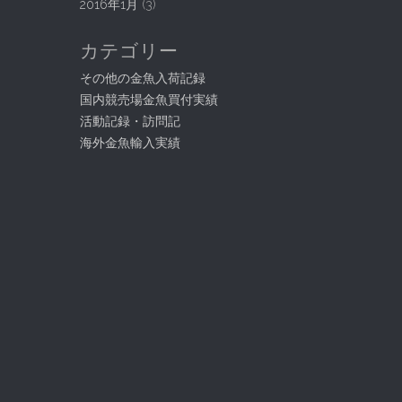
2016年1月
(3)
カテゴリー
その他の金魚入荷記録
国内競売場金魚買付実績
活動記録・訪問記
海外金魚輸入実績