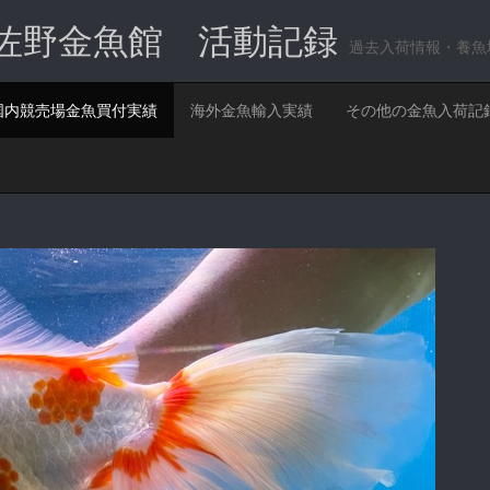
佐野金魚館 活動記録
過去入荷情報・養魚
国内競売場金魚買付実績
海外金魚輸入実績
その他の金魚入荷記