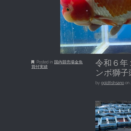
令和６年
Posted in
国内競売場金魚
買付実績
ンボ獅子
by
goldfishsano
on