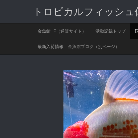
トロピカルフィッシュ
M
S
金魚館HP（通販サイト）
活動記録トップ
K
A
I
I
P
最新入荷情報 金魚館ブログ（別ページ）
T
N
O
M
C
O
E
N
N
T
E
U
N
T