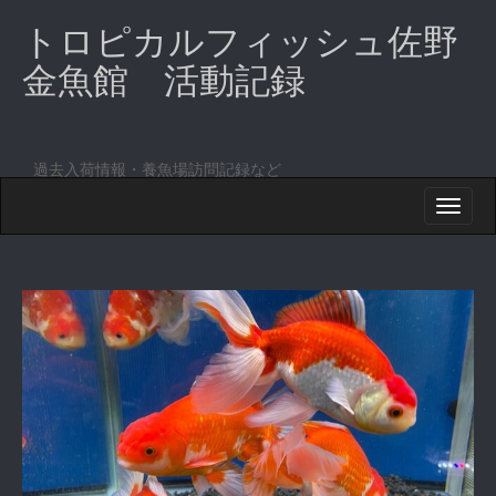
トロピカルフィッシュ佐野
金魚館 活動記録
過去入荷情報・養魚場訪問記録など
M
S
K
A
I
I
P
T
N
O
M
C
O
E
N
N
T
E
U
N
T