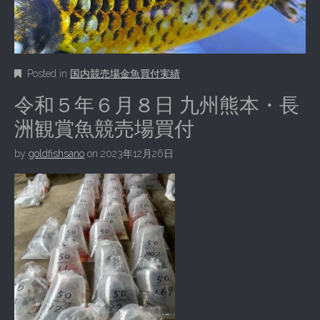
Posted in
国内競売場金魚買付実績
令和５年６月８日 九州熊本・長
洲観賞魚競売場買付
by
goldfishsano
on
2023年12月26日