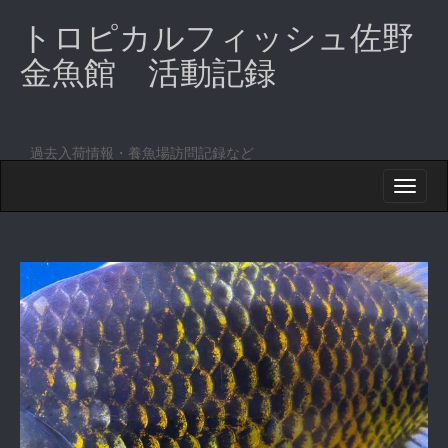
トロピカルフィッシュ佐野
金魚館 活動記録
過去入荷情報・養魚場訪問記録など
M
S
K
A
I
I
P
T
N
O
M
C
O
E
N
N
T
E
U
N
T