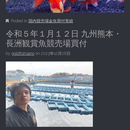
Posted in
国内競売場金魚買付実績
令和５年１月１２日 九州熊本・
長洲観賞魚競売場買付
by
goldfishsano
on
2023年12月26日