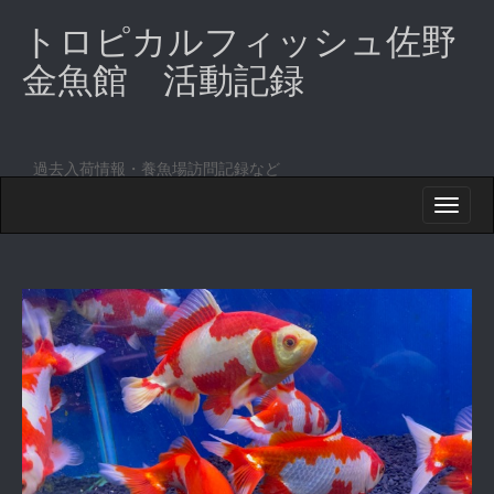
トロピカルフィッシュ佐野
金魚館 活動記録
過去入荷情報・養魚場訪問記録など
M
S
K
A
I
I
P
T
N
O
M
C
O
E
N
N
T
E
U
N
T