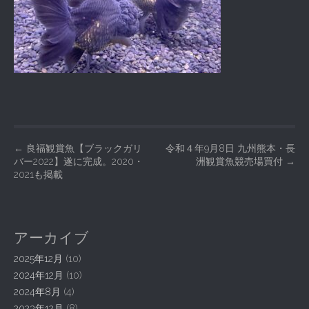
P
←
良福観賞魚【ブラックガリ
令和４年9月8日 九州熊本・長
バー2022】遂に完成。2020・
洲観賞魚競売場買付
→
o
2021も掲載
s
t
n
アーカイブ
a
2025年12月
(10)
v
2024年12月
(10)
i
2024年8月
(4)
g
2023年12月
(8)