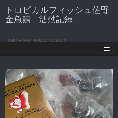
トロピカルフィッシュ佐野
金魚館 活動記録
過去入荷情報・養魚場訪問記録など
M
S
K
A
I
I
P
T
N
O
M
C
O
E
N
N
T
E
U
N
T