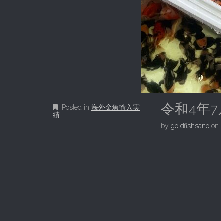
令和4年
Posted in
海外金魚輸入実
績
by
goldfishsano
on