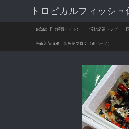
トロピカルフィッシュ
M
S
金魚館HP（通販サイト）
活動記録トップ
K
A
I
I
P
最新入荷情報 金魚館ブログ（別ページ）
T
N
O
M
C
O
E
N
N
T
E
U
N
T