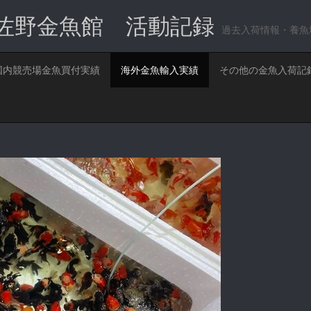
佐野金魚館 活動記録
過去入荷情報・養魚
国内競売場金魚買付実績
海外金魚輸入実績
その他の金魚入荷記