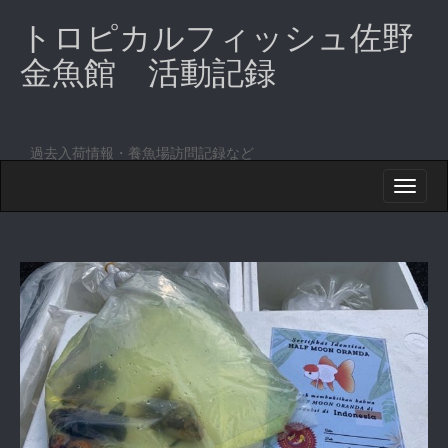
トロピカルフィッシュ佐野
金魚館 活動記録
過去入荷情報・養魚場訪問記録など
M
S
K
A
I
I
P
T
N
O
M
C
O
E
N
N
T
E
U
N
T