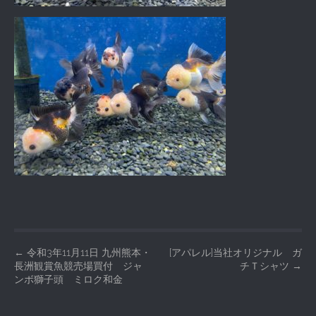
P
←
令和3年11月11日 九州熊本・
[アパレル]当社オリジナル ガ
長洲観賞魚競売場買付 ジャ
チＴシャツ
→
o
ンボ獅子頭 ミロク和金
s
t