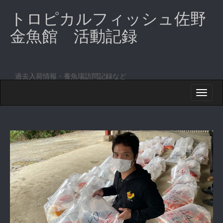
トロピカルフィッシュ佐野
金魚館 活動記録
過去入荷情報・養魚場訪問記録など
M
S
K
A
I
I
P
T
N
O
M
C
O
E
N
N
T
E
U
N
T