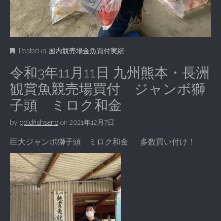
Posted in
国内競売場金魚買付実績
令和3年11月11日 九州熊本・長洲
観賞魚競売場買付 ジャンボ獅
子頭 ミロク和金
by
goldfishsano
on
2021年12月7日
巨大ジャンボ獅子頭 ミロク和金 多数買い付け！