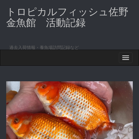
トロピカルフィッシュ佐野
金魚館 活動記録
過去入荷情報・養魚場訪問記録など
M
S
K
A
I
I
P
T
N
O
M
C
O
E
N
N
T
E
U
N
T