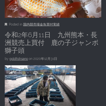
Posted in
国内競売場金魚買付実績
令和2年6月11日 九州熊本・長
洲競売上買付 鹿の子ジャンボ
獅子頭
by
goldfishsano
on
2020年12月31日