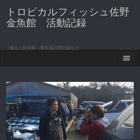
トロピカルフィッシュ佐野
金魚館 活動記録
過去入荷情報・養魚場訪問記録など
M
S
K
A
I
I
P
T
N
O
M
C
O
E
N
N
T
E
U
N
T