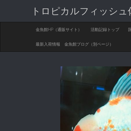
トロピカルフィッシュ
M
S
金魚館HP（通販サイト）
活動記録トップ
K
A
I
I
P
最新入荷情報 金魚館ブログ（別ページ）
T
N
O
M
C
O
E
N
N
T
E
U
N
T