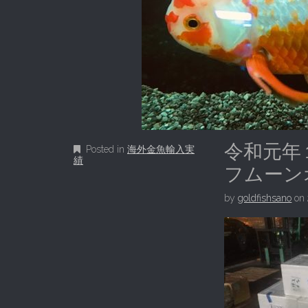
令和元年
Posted in
海外金魚輸入実
績
フムーン
by
goldfishsano
on