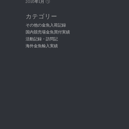
2016年1月
(3)
カテゴリー
その他の金魚入荷記録
国内競売場金魚買付実績
活動記録・訪問記
海外金魚輸入実績