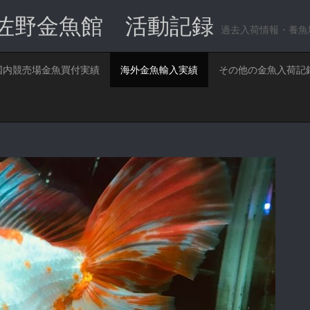
佐野金魚館 活動記録
過去入荷情報・養魚
国内競売場金魚買付実績
海外金魚輸入実績
その他の金魚入荷記