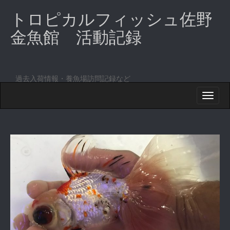
トロピカルフィッシュ佐野
金魚館 活動記録
過去入荷情報・養魚場訪問記録など
M
S
K
A
I
I
P
T
N
O
M
C
O
E
N
N
T
E
U
N
T