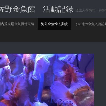
佐野金魚館 活動記録
過去入荷情報・養魚
国内競売場金魚買付実績
海外金魚輸入実績
その他の金魚入荷記