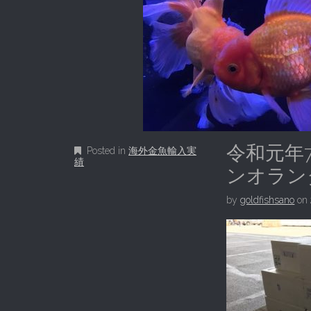
令和元年
Posted in
海外金魚輸入実
績
ンオラン
by
goldfishsano
on