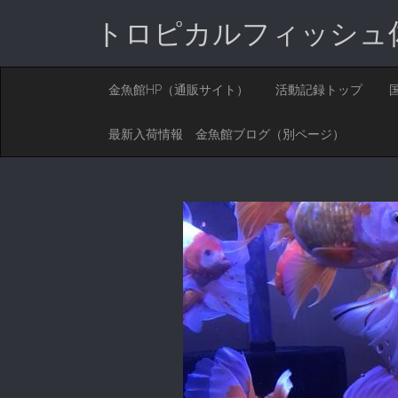
トロピカルフィッシュ
M
S
金魚館HP（通販サイト）
活動記録トップ
K
A
I
I
P
最新入荷情報 金魚館ブログ（別ページ）
T
N
O
M
C
O
E
N
N
T
E
U
N
T