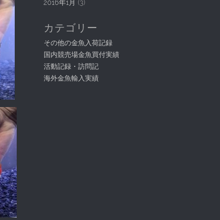
2016年1月
(3)
カテゴリー
その他の金魚入荷記録
国内競売場金魚買付実績
活動記録・訪問記
海外金魚輸入実績