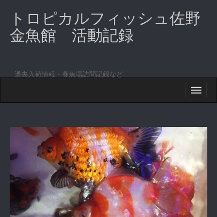
トロピカルフィッシュ佐野
金魚館 活動記録
過去入荷情報・養魚場訪問記録など
M
S
K
A
I
I
P
T
N
O
M
C
O
E
N
N
T
E
U
N
T