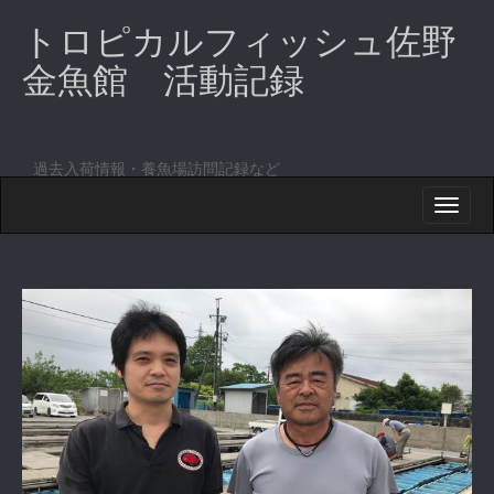
トロピカルフィッシュ佐野
金魚館 活動記録
過去入荷情報・養魚場訪問記録など
M
S
K
A
I
I
P
T
N
O
M
C
O
E
N
N
T
E
U
N
T