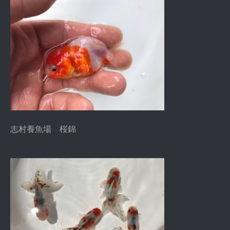
志村養魚場 桜錦