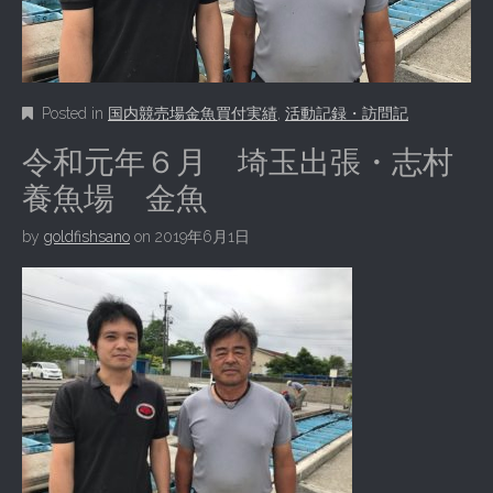
Posted in
国内競売場金魚買付実績
,
活動記録・訪問記
令和元年６月 埼玉出張・志村
養魚場 金魚
by
goldfishsano
on
2019年6月1日