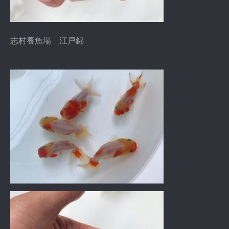
志村養魚場 江戸錦