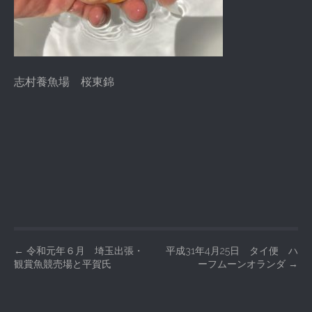
志村養魚場 桜東錦
P
←
令和元年６月 埼玉出張・
平成31年4月25日 タイ便 ハ
観賞魚競売場と平賀氏
ーフムーンオランダ
→
o
s