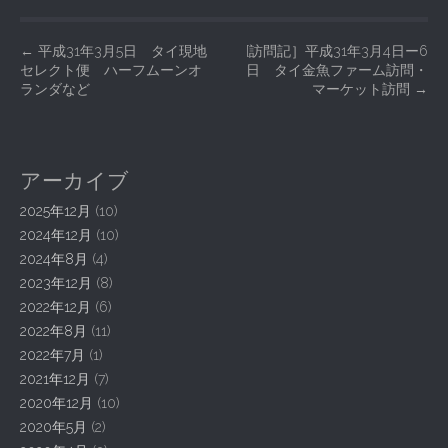
P
←
平成31年3月5日 タイ現地
[訪問記］平成31年3月4日ー6
セレクト便 ハーフムーンオ
日 タイ金魚ファーム訪問・
o
ランダなど
マーケット訪問
→
s
t
n
アーカイブ
a
2025年12月
(10)
v
2024年12月
(10)
i
2024年8月
(4)
g
2023年12月
(8)
a
2022年12月
(6)
t
2022年8月
(11)
2022年7月
(1)
i
2021年12月
(7)
o
2020年12月
(10)
n
2020年5月
(2)