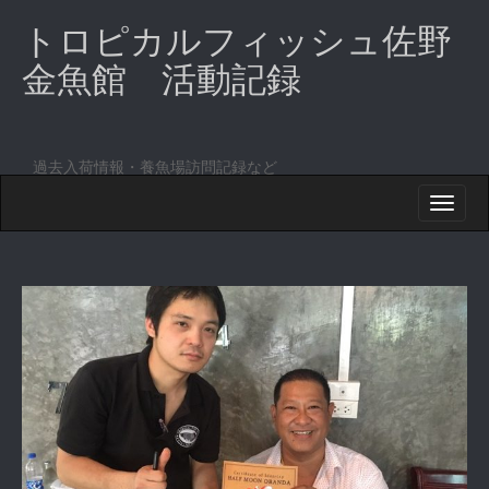
トロピカルフィッシュ佐野
金魚館 活動記録
過去入荷情報・養魚場訪問記録など
M
S
K
A
I
I
P
T
N
O
M
C
O
E
N
N
T
E
U
N
T