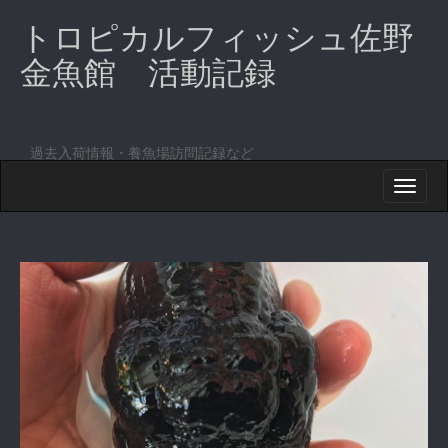
トロピカルフィッシュ佐野
金魚館 活動記録
過去入荷情報・養魚場訪問記録など
M
S
K
A
I
I
P
T
N
O
M
C
O
E
N
N
T
E
U
N
T