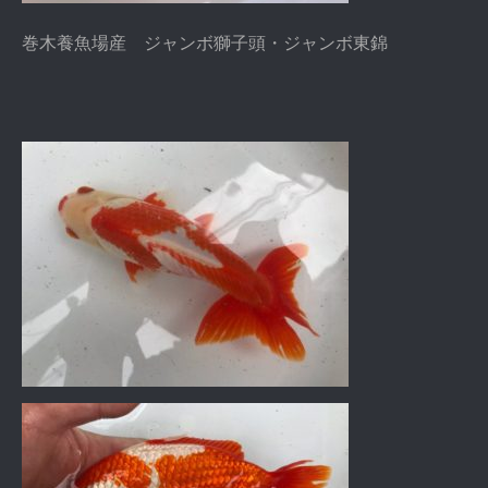
巻木養魚場産 ジャンボ獅子頭・ジャンボ東錦