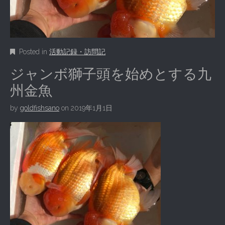
Posted in
活動記録・訪問記
ジャンボ獅子頭を始めとする九
州金魚
by
goldfishsano
on
2019年1月1日