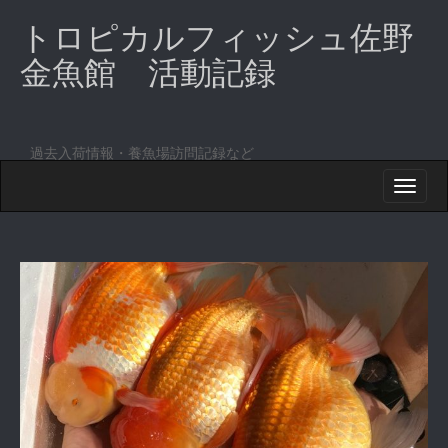
トロピカルフィッシュ佐野
金魚館 活動記録
過去入荷情報・養魚場訪問記録など
M
S
K
A
I
I
P
T
N
O
M
C
O
E
N
N
T
E
U
N
T