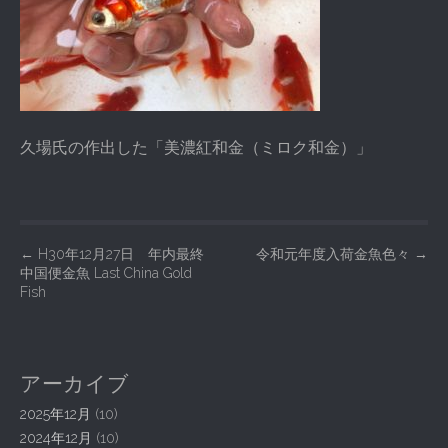
久場氏の作出した「美濃紅和金（ミロク和金）」
P
←
H30年12月27日 年内最終
令和元年度入荷金魚色々
→
中国便金魚 Last China Gold
o
Fish
s
t
n
アーカイブ
a
2025年12月
(10)
v
2024年12月
(10)