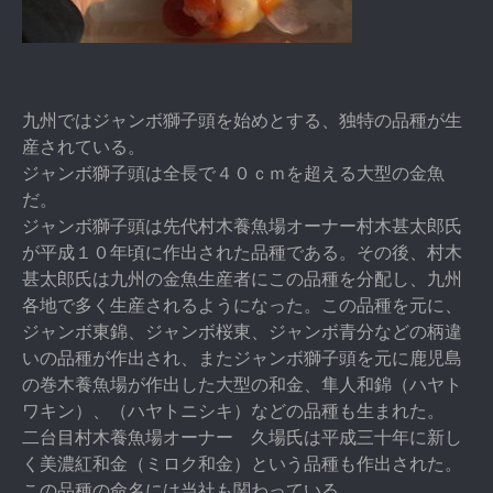
九州ではジャンボ獅子頭を始めとする、独特の品種が生
産されている。
ジャンボ獅子頭は全長で４０ｃｍを超える大型の金魚
だ。
ジャンボ獅子頭は先代村木養魚場オーナー村木甚太郎氏
が平成１０年頃に作出された品種である。その後、村木
甚太郎氏は九州の金魚生産者にこの品種を分配し、九州
各地で多く生産されるようになった。この品種を元に、
ジャンボ東錦、ジャンボ桜東、ジャンボ青分などの柄違
いの品種が作出され、またジャンボ獅子頭を元に鹿児島
の巻木養魚場が作出した大型の和金、隼人和錦（ハヤト
ワキン）、（ハヤトニシキ）などの品種も生まれた。
二台目村木養魚場オーナー 久場氏は平成三十年に新し
く美濃紅和金（ミロク和金）という品種も作出された。
この品種の命名には当社も関わっている。