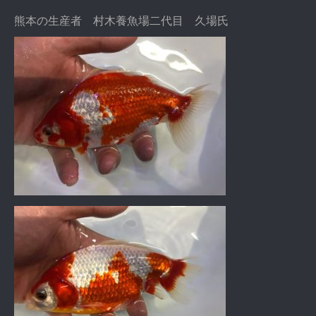
熊本の生産者 村木養魚場二代目 久場氏