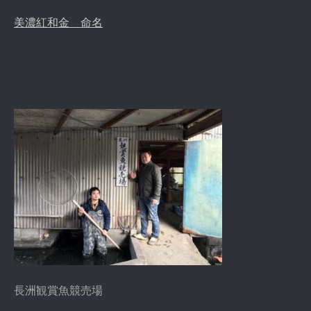
美濃紅和金 命名
長洲観賞魚競売場