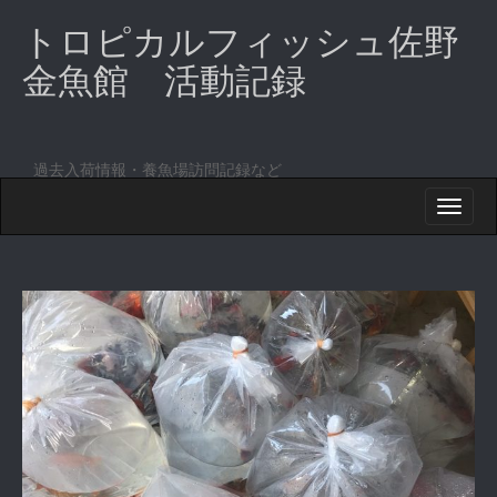
トロピカルフィッシュ佐野
金魚館 活動記録
過去入荷情報・養魚場訪問記録など
M
S
K
A
I
I
P
T
N
O
M
C
O
E
N
N
T
E
U
N
T