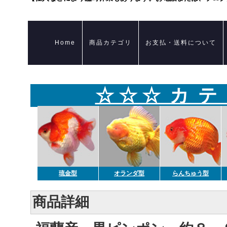
Home
商品カテゴリ
お支払・送料について
☆ ☆ ☆ カ テ
琉金型
オランダ型
らんちゅう型
商品詳細