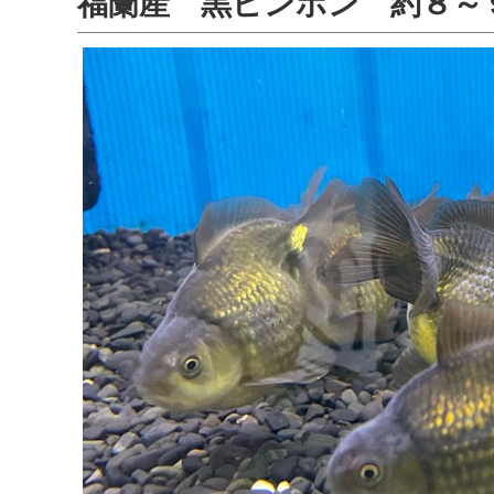
福蘭産 黒ピンポン 約８～