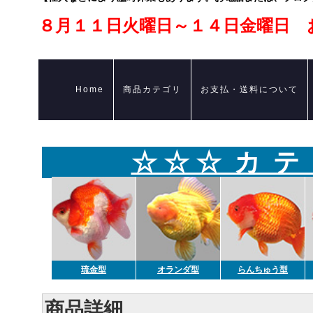
８月１１日火曜日～１４日金曜日 
Home
商品カテゴリ
お支払・送料について
☆ ☆ ☆ カ テ
琉金型
オランダ型
らんちゅう型
商品詳細