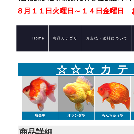
８月１１日火曜日～１４日金曜日 
Home
商品カテゴリ
お支払・送料について
☆ ☆ ☆ カ テ
琉金型
オランダ型
らんちゅう型
商品詳細