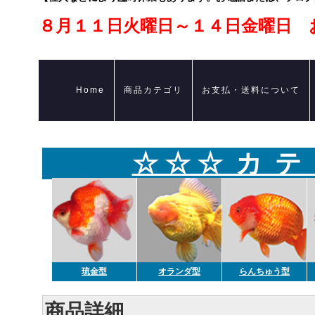
８月１１日火曜日～１４日金曜日 
Home
商品カテゴリ
お支払・送料について
☆ ☆ ☆ カ テ
琉金型
オランダ型
らんちゅう型
商品詳細