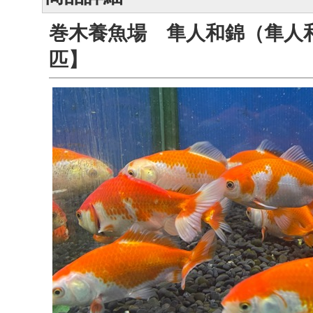
巻木養魚場 隼人和錦（隼人
匹】