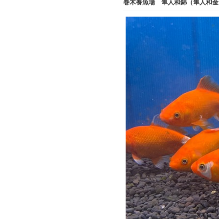
巻木養魚場 隼人和錦（隼人和金