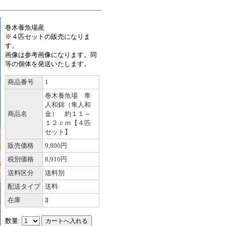
巻木養魚場産
※４匹セットの販売になりま
す。
画像は参考画像になります。同
等の個体を発送いたします。
商品番号
1
巻木養魚場 隼
人和錦（隼人和
商品名
金） 約１１～
１２ｃｍ【４匹
セット】
販売価格
9,800円
税別価格
8,910円
送料区分
送料別
配送タイプ
送料
在庫
数量: