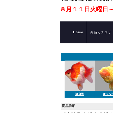
８月１１日火曜日
Home
商品カテゴリ
琉金型
オラン
商品詳細