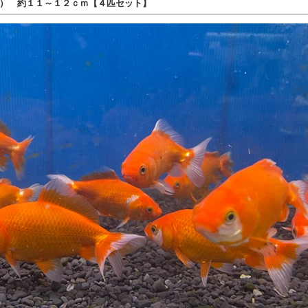
） 約１１～１２ｃｍ【４匹セット】