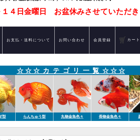
～１４日金曜日 お盆休みさせていただき
カー
お支払・送料について
お問い合わせ
会員登録
☆ ☆ ☆ カ テ ゴ リ 一 覧 ☆ ☆ ☆
ダ型
らんちゅう型
丸物金魚色々
長物金魚色々