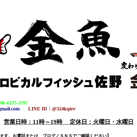
：
06-6375-3797
gmail.com
LINE ID：@324kqtev
営業日時：11時～19時 定休日：火曜日・水曜日
-1
ります。お電話または、ブログ／ＳＮＳでご確認ください】